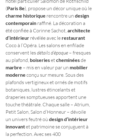
hôtel particulier Salomon de Rothschild 
(
Paris 8e
), propose un décor unique où le 
charme historique
 rencontre un 
design 
contemporain
 raffiné. La décoration a 
été confiée à Corinne Sachot, 
architecte 
d’intérieur
 révélée avec le 
restaurant
Coco à l’Opéra​. Les salons en enfilade 
conservent les 
détails d’époque
 – fresques 
au plafond, 
boiseries
 et 
cheminées
 de 
marbre
 – mis en valeur par un 
mobilier 
moderne
 conçu sur mesure. Sous des 
plafonds vertigineux et ornés de motifs 
botaniques, lustres étincelants et 
draperies somptueuses apportent une 
touche théâtrale. Chaque salle – Atrium, 
Petit Salon, Salon d’Honneur – dévoile 
un univers feutré où 
design d’intérieur 
innovant
 et patrimoine se conjuguent à 
la perfection​. Avec ses 400 