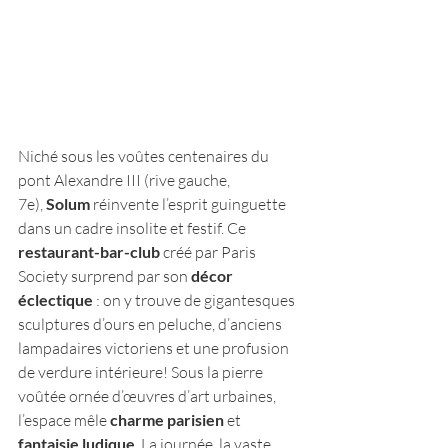
Niché sous les voûtes centenaires du 
pont Alexandre III (rive gauche, 
7e), 
Solum
 réinvente l’esprit guinguette 
dans un cadre insolite et festif. Ce 
restaurant-bar-club
 créé par Paris 
Society surprend par son 
décor 
éclectique
 : on y trouve de gigantesques 
sculptures d’ours en peluche, d’anciens 
lampadaires victoriens et une profusion 
de verdure intérieure!​ Sous la pierre 
voûtée ornée d’œuvres d’art urbaines, 
l’espace mêle 
charme parisien
 et 
fantaisie ludique
. La journée, la vaste 