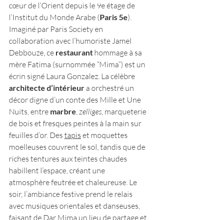
cœur de l’Orient depuis le 9e étage de 
l’Institut du Monde Arabe (
Paris 5e
). 
Imaginé par Paris Society en 
collaboration avec l’humoriste Jamel 
Debbouze, ce 
restaurant
 hommage à sa 
mère Fatima (surnommée “Mima”) est un 
écrin signé Laura Gonzalez. La célèbre 
architecte d’intérieur
 a orchestré un 
décor digne d’un conte des Mille et Une 
Nuits, entre 
marbre
, 
zelliges
, marqueterie 
de bois et fresques peintes à la main sur 
feuilles d’or​. Des 
tapis
 et moquettes 
moelleuses couvrent le sol, tandis que de 
riches tentures aux teintes chaudes 
habillent l’espace, créant une 
atmosphère feutrée et chaleureuse. Le 
soir, l’ambiance festive prend le relais 
avec musiques orientales et danseuses, 
faisant de Dar Mima un lieu de partage et 