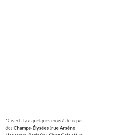
Ouvert il y a quelques mois à deux pas 
des 
Champs-Élysées
 (
rue Arsène 
Houssaye
Paris 8e
Chez Gala