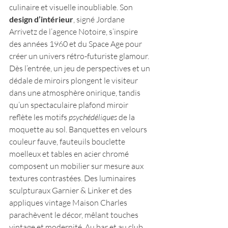
culinaire et visuelle inoubliable. Son 
design d’intérieur
, signé Jordane 
Arrivetz de l’agence Notoire, s’inspire 
des années 1960 et du Space Age pour 
créer un univers rétro-futuriste glamour​. 
Dès l’entrée, un jeu de perspectives et un 
dédale de miroirs plongent le visiteur 
dans une atmosphère onirique, tandis 
qu’un spectaculaire plafond miroir 
reflète les motifs 
psychédéliques
 de la 
moquette au sol​. Banquettes en velours 
couleur fauve, fauteuils bouclette 
moelleux et tables en acier chromé 
composent un mobilier sur mesure aux 
textures contrastées. Des luminaires 
sculpturaux Garnier & Linker et des 
appliques vintage Maison Charles 
parachèvent le décor, mêlant touches 
vintage et modernité. Au bar et au club, 