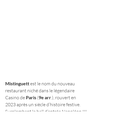
Mistinguett
 est le nom du nouveau 
restaurant niché dans le légendaire 
Casino de 
Paris
 (
9e arr
.), rouvert en 
2023 après un siècle d’histoire festive. 
Surplombant le hall d’entrée Napoléon III 
du théâtre, ce restaurant rend hommage 
à l’icône des Années Folles Mistinguett et 