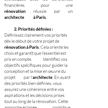
financières pour une 
rénovation
 réussie par un 
architecte
à
Paris
.
2. Priorités définies : 
Définissez clairement vos priorités 
dès le début de votre projet de 
rénovation
à
Paris
. Cela oriente les 
choix et garantit que l'essentiel est 
pris en compte. 
Identifiez vos 
objectifs spécifiques pour guider la 
conception et la mise en œuvre du 
projet 	par l’
architecte
. En ayant 
des priorités bien définies, vous 
assurez une cohérence entre vos 	
aspirations et les décisions prises 
tout au long de la rénovation. Cette 
approche éclairée 
contribue 