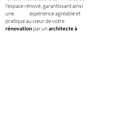
l'espace rénové, garantissant ainsi 
une 
expérience agréable et 
pratique au cœur de votre 
rénovation
 par un 
architecte
à
Paris
.
Avec ces 10 conseils, votre 
rénovation
à
Paris
 sera une réussite. 
Du budget réaliste à 	la circulation 
optimisée, chaque étape contribue à 
créer un espace harmonieux, mêlant 
l'histoire de la ville à une 
esthétique moderne. En équilibrant 
fonctionnalité, style personnel, 	et 
choix durables, votre projet sera le 
reflet authentique du charme 
parisien. Lancez-vous 
dans 
cette aventure avec confiance, en 