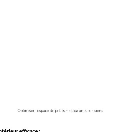
Optimiser l'espace de petits restaurants parisiens
érieur efficace :