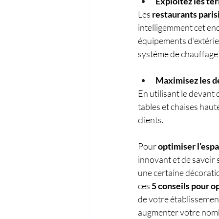
Exploitez les ter
Les 
restaurants paris
intelligemment cet end
équipements d’extérieu
système de chauffage e
Maximisez les d
En utilisant le devant 
tables et chaises hau
clients.
Pour 
optimiser l’espa
innovant et de savoir
une certaine décoratio
ces 
5 conseils pour op
de votre établissement
augmenter votre nombr