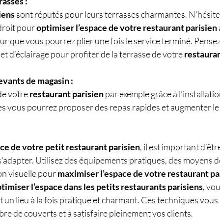
rasses :
iens
 sont réputés pour leurs terrasses charmantes. N’hésitez 
roit pour 
optimiser l’espace de votre restaurant parisien
r que vous pourrez plier une fois le service terminé. Pense
t d’éclairage pour profiter de la terrasse de votre 
restaura
evants de magasin :
de votre 
restaurant parisien
 par exemple grâce à l’installati
tes vous pourrez proposer des repas rapides et augmenter l
ce de votre petit restaurant parisien
, il est important d’êtr
 s'adapter. Utilisez des équipements pratiques, des moyens 
n visuelle pour 
maximiser l’espace de votre restaurant pa
timiser l’espace dans les petits restaurants parisiens
, vo
 un lieu à la fois pratique et charmant. Ces techniques vous 
e de couverts et à satisfaire pleinement vos clients.