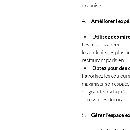
organisé.
4.      
Améliorer l’expér
Utilisez des miro
Les miroirs apportent 
les endroits les plus a
restaurant parisien. 
Optez pour des c
Favorisez les couleurs 
maximiser son espace. 
de grandeur à la pièce
accessoires décoratifs
5.      
Gérer l’espace ex