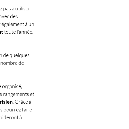
pas à utiliser 
 avec des 
z également à un 
nt
 toute l’année. 
on de quelques 
e nombre de 
e organisé, 
de rangements et 
risien
. Grâce à 
us pourrez faire 
aideront à 