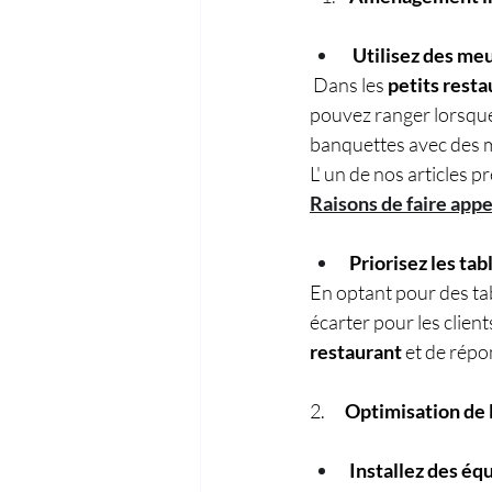
 Utilisez des me
Dans les 
petits resta
pouvez ranger lorsque 
banquettes avec des 
L' un de nos articles 
Raisons de faire appe
Priorisez les tab
En optant pour des tab
écarter pour les clie
restaurant
 et de répo
2.      
Optimisation de l
Installez des é