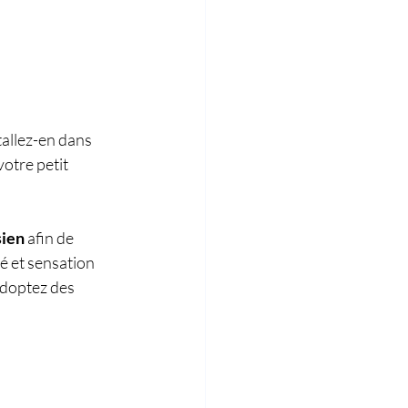
tallez-en dans 
otre petit 
sien
 afin de 
é et sensation 
adoptez des 