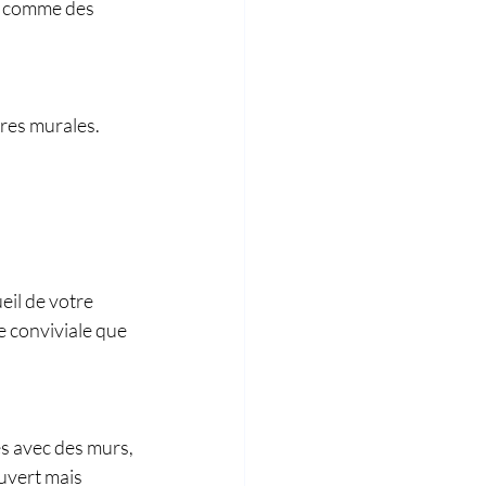
s comme des 
ères murales. 
il de votre 
 conviviale que 
es avec des murs, 
uvert mais 