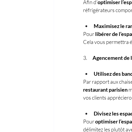
Afin d’
optimiser l’es
réfrigérateurs comport
Maximisez le ran
Pour 
libérer de l’esp
Cela vous permettra é
3.      
Agencement de l’
Utilisez des ban
Par rapport aux chaise
restaurant parisien
 
vos clients appréciero
Divisez les espa
Pour 
optimiser l’espa
délimitez les plutôt a