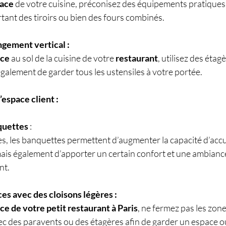
pace
 de votre cuisine, préconisez des équipements pratique
ant des tiroirs ou bien des fours combinés. 
gement vertical :
ace
 au sol de la cuisine de votre 
restaurant
, utilisez des étag
galement de garder tous les ustensiles à votre portée.
espace client :
quettes
 :
s, les banquettes permettent d’augmenter la capacité d’accue
mais également d’apporter un certain confort et une ambiance
nt. 
ces avec des cloisons légères :
ce de votre petit restaurant à Paris
, ne fermez pas les zon
vec des paravents ou des étagères afin de garder un espace o