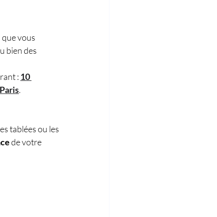
s que vous 
u bien des 
ant : 
10 
 Paris
.
s tablées ou les 
ace
 de votre 