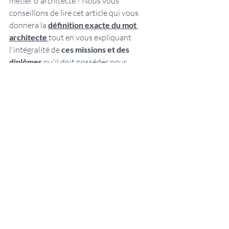
métier d'architecte ? Nous vous 
conseillons de lire cet article qui vous 
donnera la 
définition exacte du mot 
architecte
tout en vous expliquant 
l'intégralité de 
ces missions et des 
diplômes
 qu'il doit posséder pour 
exercer.
Posts récents
Voir tout