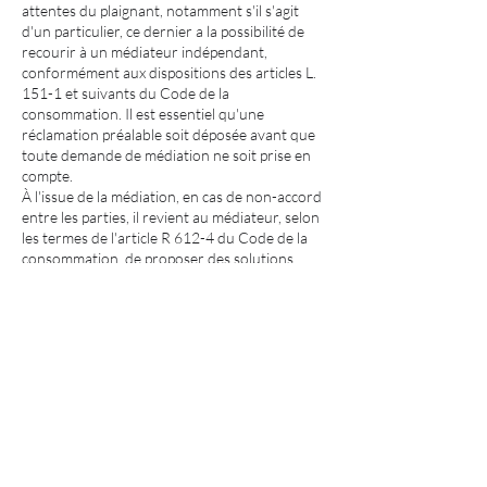
attentes du plaignant, notamment s'il s'agit
d'un particulier, ce dernier a la possibilité de
recourir à un médiateur indépendant,
conformément aux dispositions des articles L.
151-1 et suivants du Code de la
consommation. Il est essentiel qu'une
réclamation préalable soit déposée avant que
toute demande de médiation ne soit prise en
compte.
À l'issue de la médiation, en cas de non-accord
entre les parties, il revient au médiateur, selon
les termes de l'article R 612-4 du Code de la
consommation, de proposer des solutions
pour résoudre le litige, qu'il communique par
courrier ou voie électronique. Dans ce
courrier, le médiateur doit spécifier que :
Chaque partie est libre d'accepter ou de
refuser la solution proposée.
La solution proposée est adaptée au différend
entre les parties.
La solution proposée par le médiateur peut
différer de celle qu'un juge pourrait rendre.
Le médiateur doit préciser les implications
juridiques de l'acceptation ou du refus de la