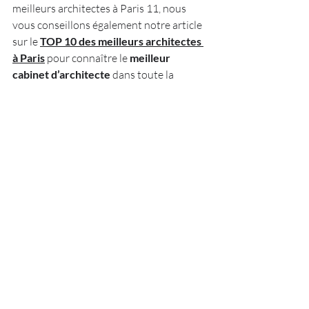
meilleurs architectes à Paris 11, nous 
vous conseillons également notre article 
sur le
TOP 10 des meilleurs architectes 
à Paris
pour connaître le
 meilleur 
cabinet d’architecte 
dans toute la 
capitale de 
Paris
 pour la 
rénovation
 de 
votre 
appartement
,
de vos
 bureaux 
ou 
de vos
 restaurants
.
Le cabinet d’architecte
Architecte Paris 
- ACF
 vous accompagne dans tous vos 
projets de rénovations que ce soit pour 
votre 
appartement
, votre 
restaurant
 ou 
des 
bureaux
.