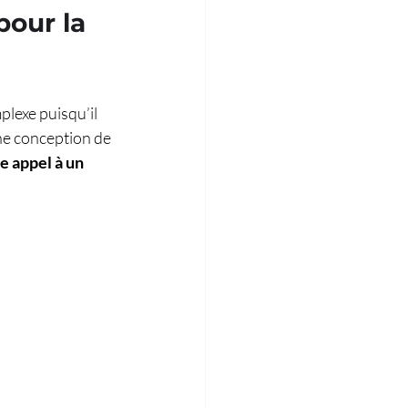
pour la 
plexe puisqu’il 
ine conception de 
re appel à un 