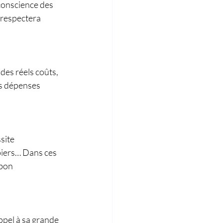
conscience des 
 respectera 
des réels coûts, 
es dépenses 
site 
biers… Dans ces 
bon 
ppel à sa grande 