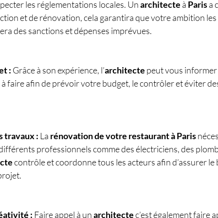
pecter les réglementations locales. Un 
architecte
 à 
Paris
 a 
ction et de rénovation, cela garantira que votre ambition les
era des sanctions et dépenses imprévues.
t :
 Grâce à son expérience, l’
architecte
 peut vous informer 
à faire afin de prévoir votre budget, le contrôler et éviter d
.
 travaux :
 La 
rénovation de votre restaurant à Paris
 néces
 différents professionnels comme des électriciens, des plom
ecte
 contrôle et coordonne tous les acteurs afin d’assurer le 
rojet.
ativité :
 Faire appel à un 
architecte
 c’est également faire a