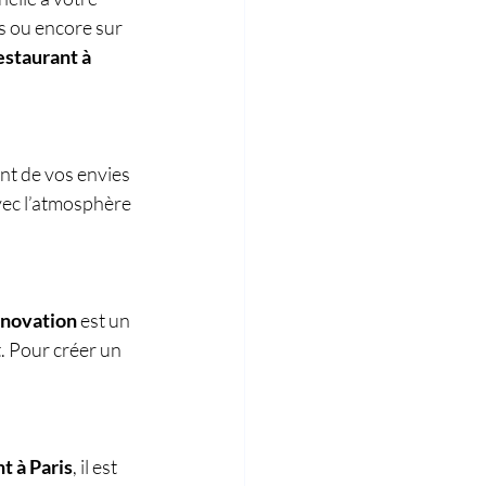
s ou encore sur 
estaurant à 
ant de vos envies 
vec l’atmosphère 
énovation
 est un 
. Pour créer un 
t à Paris
, il est 