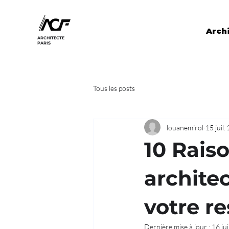
Archi
ARCHITECTE
PARIS
Tous les posts
louanemirol
15 juil.
10 Raiso
archite
votre re
Dernière mise à jour :
16 ju