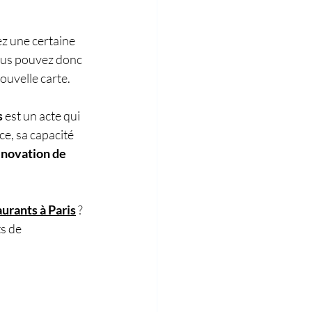
z une certaine 
Vous pouvez donc 
ouvelle carte.
s
 est un acte qui 
ce, sa capacité 
énovation de 
aurants à Paris
 ? 
s de 