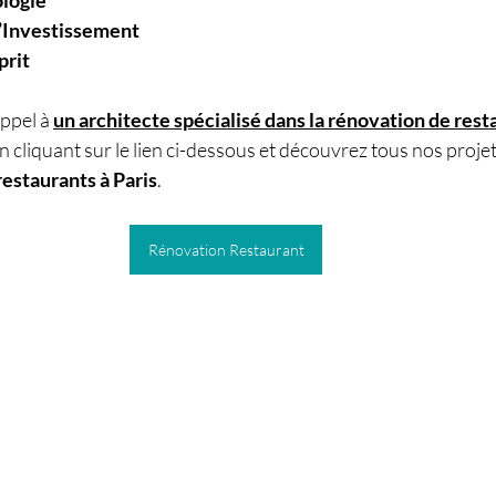
logie 
l’Investissement 
prit
ppel à 
un architecte spécialisé dans la rénovation de rest
n cliquant sur le lien ci-dessous et découvrez tous nos projet
restaurants à Paris
.
Rénovation Restaurant