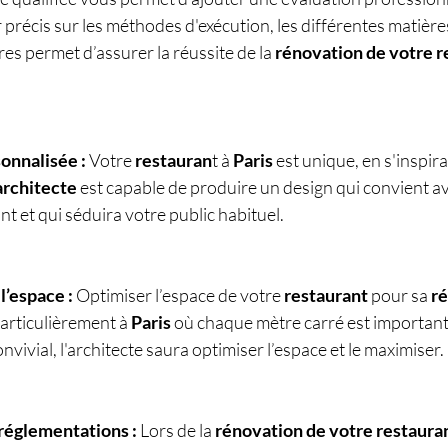
r précis sur les méthodes d'exécution, les différentes matière
res permet d’assurer la réussite de la 
rénovation de votre r
nnalisée : 
Votre 
restauran
t à 
Paris 
est unique, en s'inspir
architecte
 est capable de produire un design qui convient a
nt et qui séduira votre public habituel.
l’espace :
 Optimiser l’espace de votre
 restaurant
 pour sa 
r
articulièrement à 
Paris
 où chaque mètre carré est important
onvivial, l'architecte saura optimiser l’espace et le maximiser.
réglementations : 
Lors de la 
rénovation de votre restauran