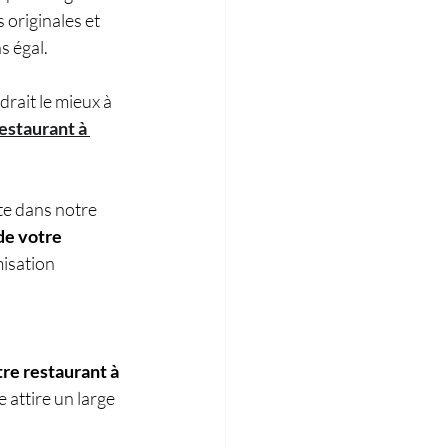
s originales et 
s égal.  
rait le mieux à 
estaurant à 
te dans notre 
de votre 
misation 
re restaurant à 
 attire un large 