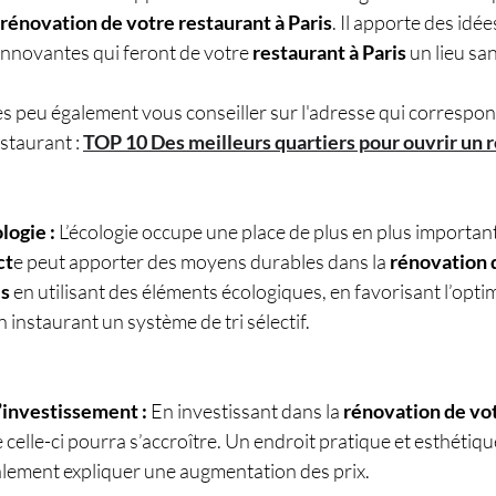
rénovation de votre restaurant à Paris
. Il apporte des idée
nnovantes qui feront de votre 
restaurant à Paris
 un lieu san
les peu également vous conseiller sur l'adresse qui correspond
staurant
: 
TOP 10 Des meilleurs quartiers pour ouvrir un r
logie :
 L’écologie occupe une place de plus en plus importan
ct
e peut apporter des moyens durables dans la 
rénovation 
is
 en utilisant des éléments écologiques, en favorisant l’opti
 instaurant un système de tri sélectif.
l’investissement :
 En investissant dans la 
rénovation de vot
de celle-ci pourra s’accroître. Un endroit pratique et esthétique
alement expliquer une augmentation des prix.