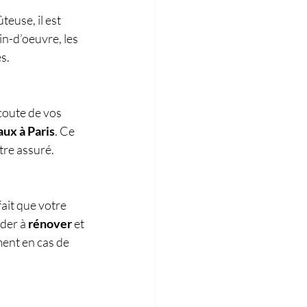
teuse, il est 
n-d’oeuvre, les 
s.
écoute de vos 
aux à Paris
. Ce 
être assuré.
ait que votre 
der à 
rénover
 et 
ment en cas de 