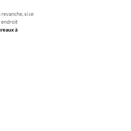
 revanche, si ce 
 endroit 
ureaux à 