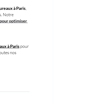
ureaux à Paris
, 
s. Notre 
pour optimiser 
aux à Paris
 pour 
toutes nos 