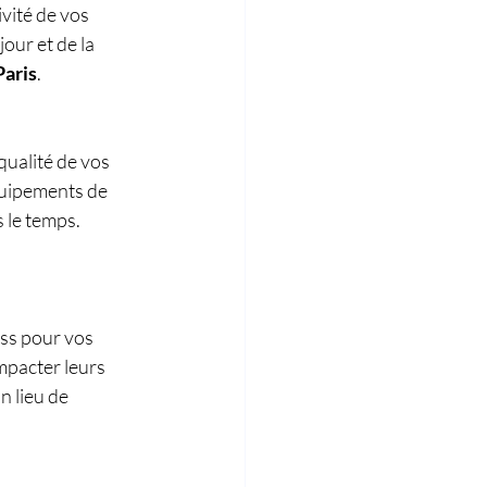
ivité de vos 
our et de la 
Paris
.
qualité de vos 
quipements de 
 le temps. 
ss pour vos 
mpacter leurs 
 lieu de 