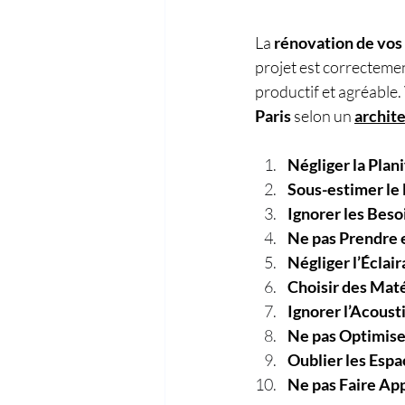
La 
rénovation de vos
projet est correctemen
productif et agréable. 
Paris
 selon un 
archite
Négliger la Plani
Sous-estimer le
Ignorer les Bes
Ne pas Prendre e
Négliger l’Éclair
Choisir des Mat
Ignorer l’Acoust
Ne pas Optimise
Oublier les Esp
Ne pas Faire App