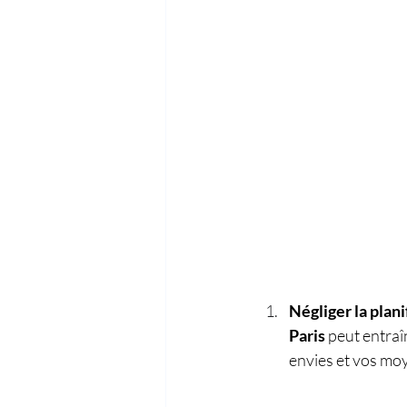
Négliger la planif
Paris
 peut entraî
envies et vos moy