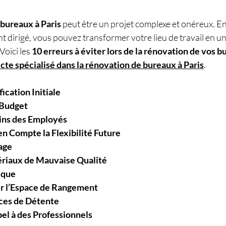
 bureaux à Paris
 peut être un projet complexe et onéreux. En
t dirigé, vous pouvez transformer votre lieu de travail en un
Voici les 
10 erreurs à éviter lors de la rénovation de vos b
cte spécialisé dans la rénovation de bureaux à Paris
. 
fication Initiale
 Budget
oins des Employés
n Compte la Flexibilité Future
age 
ériaux de Mauvaise Qualité
ique 
r l’Espace de Rangement
aces de Détente
el à des Professionnels