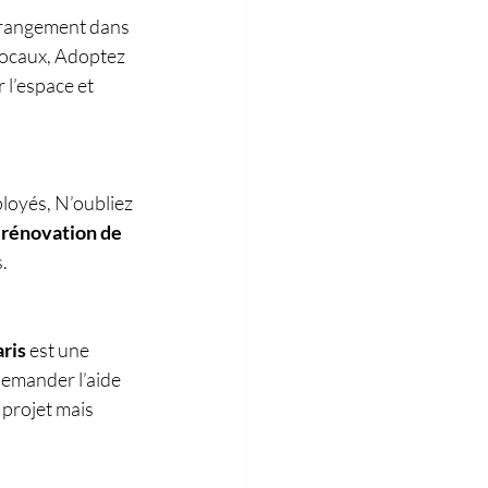
 rangement dans 
locaux, Adoptez 
l’espace et 
loyés, N’oubliez 
 
rénovation de 
s.
ris
 est une 
demander l’aide 
projet mais 