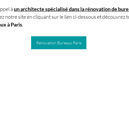
ppel à 
un architecte spécialisé dans la rénovation de bure
ez notre site en cliquant sur le lien ci-dessous et découvrez 
ux à Paris
. 
Rénovation Bureaux Paris