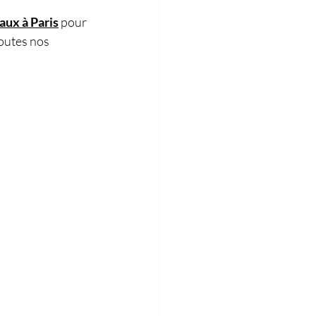
aux à Pari
s
 pour 
toutes nos 