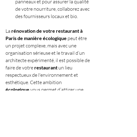
panneaux et pour assurer la qualité 
de votre nourriture, collaborez avec 
des fournisseurs locaux et bio.
La 
rénovation de votre restaurant à 
Paris de manière écologique
 peut être 
un projet complexe, mais avec une 
organisation sérieuse et le travail d’un 
architecte expérimenté, il est possible de 
faire de votre 
restaurant
 un lieu 
respectueux de l'environnement et 
esthétique. Cette ambition 
écologique
 vous permet d’attirer une 
clientèle pour qui ce sujet est primordial. 
Si vous avez aimez ces 
10 Conseils d’un 
architecte pour réaliser la rénovation 
de votre restaurant à Paris de manière 
écologique 
vous pourriez également 
apprécier cet article : 
5 Conseils pour 